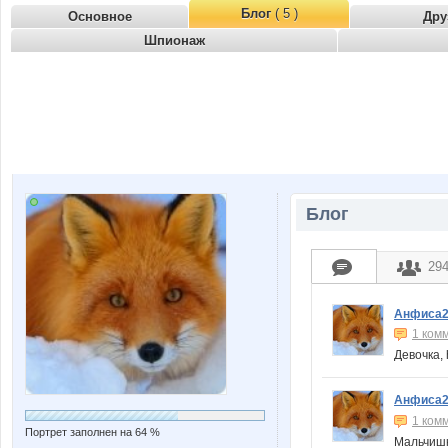
Блог
( 5 )
Основное
Дру
Шпионаж
Блог
29
Анфиса
1 ком
Девочка, 
Анфиса
1 ком
Портрет заполнен на 64 %
Мальчишк