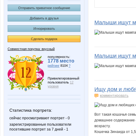
Отправить приватное сообщение
Добавить в друзья
Малыши ищут м
Игнорировать
Сделать подарок
Совместная покупка: вкусный
Малыши ищут м
популярность:
1778 место
рейтинг
8104
?
Привилегированный
пользователь
12
уровня
Ищу дом и любя
комментировать
Статистика портрета:
Вот такая кошачья семь
сейчас просматривают портрет - 0
домашнее содержание с
зарегистрированные пользователи
возрасту.
посетившие портрет за 7 дней - 1
Кошечка Зинаида от 1,5 